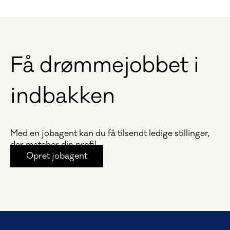
Få drømmejobbet i
indbakken
Med en jobagent kan du få tilsendt ledige stillinger,
der matcher din profil.
Opret jobagent