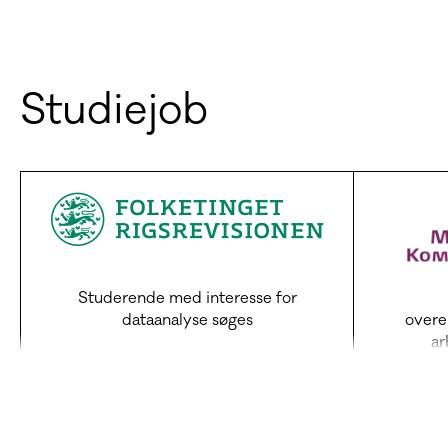
Studiejob
Studerende med interesse for
dataanalyse søges
overe
ar