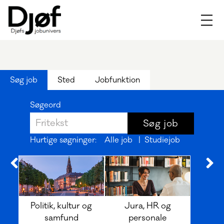
Djøfs
job
findes
på
Søg job
Sted
Jobfunktion
Jobunivers
-
Djøfs
Søgeord
jobunivers
Hurtige søgninger:
Alle job
|
Studiejob
Politik, kultur og
Jura, HR og
samfund
personale