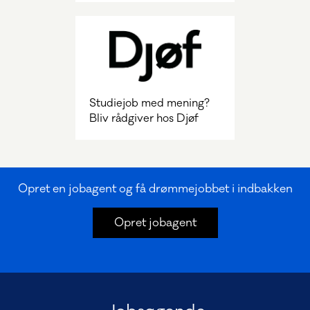
Studiejob med mening?
Bliv rådgiver hos Djøf
Opret en jobagent og få drømmejobbet i indbakken
Opret jobagent