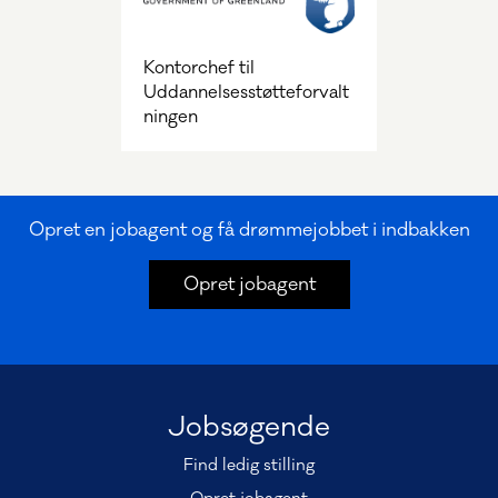
Kontorchef til
Uddannelsesstøtteforvalt
ningen
Opret en jobagent og få drømmejobbet i indbakken
Opret jobagent
Jobsøgende
Find ledig stilling