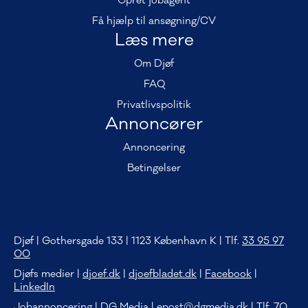
Opret jobagent
Få hjælp til ansøgning/CV
Læs mere
Om Djøf
FAQ
Privatlivspolitik
Annoncører
Annoncering
Betingelser
Djøf | Gothersgade 133 | 1123 København K | Tlf.
33 95 97
00
Djøfs medier |
djoef.dk
|
djoefbladet.dk
|
Facebook
|
LinkedIn
Jobannoncering | DG Media |
epost@dgmedia.dk
| Tlf.
70