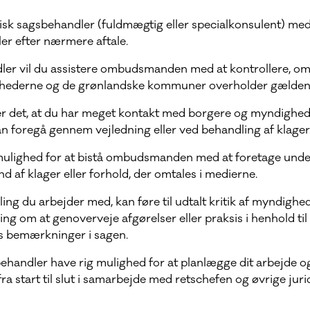
isk sagsbehandler (fuldmægtig eller specialkonsulent) med t
er efter nærmere aftale.
er vil du assistere ombudsmanden med at kontrollere, o
hederne og de grønlandske kommuner overholder gældend
der det, at du har meget kontakt med borgere og myndighed
n foregå gennem vejledning eller ved behandling af klager
mulighed for at bistå ombudsmanden med at foretage unde
d af klager eller forhold, der omtales i medierne.
ng du arbejder med, kan føre til udtalt kritik af myndighed
ling om at genoverveje afgørelser eller praksis i henhold til
bemærkninger i sagen.
ehandler have rig mulighed for at planlægge dit arbejde og
a start til slut i samarbejde med retschefen og øvrige juri