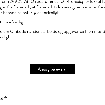
efon +299 32 78 10 i tidsrummet 10-14, onsdag er lukket 
inger fra Danmark, at Danmark tidsmæssigt er tre timer for
 behandles naturligvis fortroligt.
t høre fra dig.
re om Ombudsmandens arbejde og opgaver på hjemmesi
d.gl
.
Ansøg på e-mail
ng