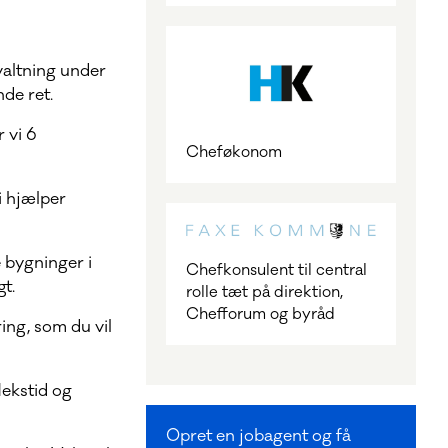
valtning under
de ret.
 vi 6
Cheføkonom
i hjælper
 bygninger i
Chefkonsulent til central
t.
rolle tæt på direktion,
Chefforum og byråd
ing, som du vil
lekstid og
Opret en jobagent og få