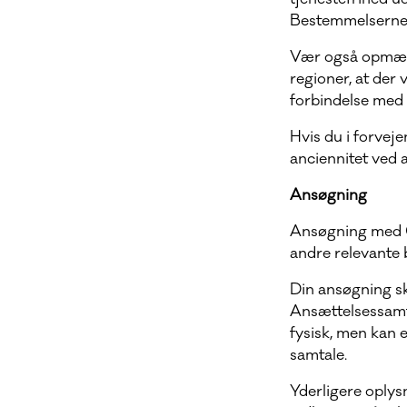
Bestemmelserne o
Vær også opmærks
regioner, at der
forbindelse med
Hvis du i forvej
anciennitet ved 
Ansøgning
Ansøgning med C
andre relevante b
Din ansøgning s
Ansættelsessamt
fysisk, men kan 
samtale.
Yderligere oplys