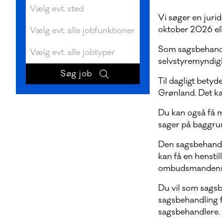
Vi søger en jurid
oktober 2026 ell
Som sagsbehandl
selvstyremyndig
Til dagligt bety
Grønland. Det ka
Du kan også få 
sager på baggrun
Den sagsbehandli
kan få en henstil
ombudsmandens 
Du vil som sagsb
sagsbehandling fr
sagsbehandlere.