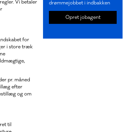
regler. Vi betaler
drømmejobbet i indbakken
er
Opret jobagent
andskabet for
r i store træk
rne
uldmægtige,
 der pr. måned
llæg efter
sestillæg og om
t til
styre.