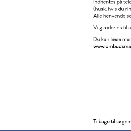
indhentes på tel
(husk, hvis du r
Alle henvendelser
Vi glæder os til a
Du kan læse me
www.ombudsman
Tilbage til søgni