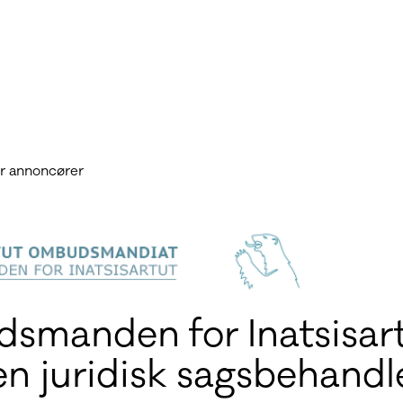
r annoncører
smanden for Inatsisar
en juridisk sagsbehandl