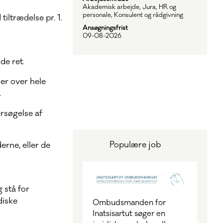
Akademisk arbejde, Jura, HR og
personale, Konsulent og rådgivning
iltrædelse pr. 1.
Ansøgningsfrist
09-08-2026
m
e ret.
er over hele
.
rsøgelse af
Populære job
erne, eller de
 stå for
diske
Ombudsmanden for
Inatsisartut søger en