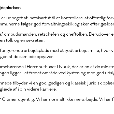
jdspladsen
udpeget af Inatsisartut til at kontrollere, at offentlig for
mmunerne følger god forvaltningsskik og sker efter gælden
 af ombudsmanden, retschefen og cheftolken. Derudover er
en tolk og en sekretær.
elfungerende arbejdsplads med et godt arbejdsmiljø, hvor v
ngen af de samlede opgaver.
ehørende i Herrnhuthuset i Nuuk, der er en af de ældste
gen ligger i et fredet område ved kysten og med god udsig
nede tilbyder vi en god, gedigen og klassisk juridisk oplær
læde af i din videre karriere.
40 timer ugentlig. Vi har normalt ikke merarbejde. Vi har f