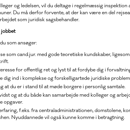
ger og ledelsen, vil du deltage i regelmæssig inspektion a
ner. Du må derfor forvente, at der kan være en del rejseak
bejdet som juridisk sagsbehandler.
l jobbet
 du som ansøger:
se som cand.jur. med gode teoretiske kundskaber, ligesom
rift.
eresse for offentlig ret og lyst til at fordybe dig i forvaltni
e dig ind i komplekse og forskelligartede juridiske problems
g at du er i stand til at møde borgere i personlig samtale.
vidst og at du både kan samarbejde med kolleger og arbej
e opgaver.
erfaring, f.eks. fra centraladministrationen, domstolene, 
hen. Nyuddannede vil også kunne komme i betragtning.