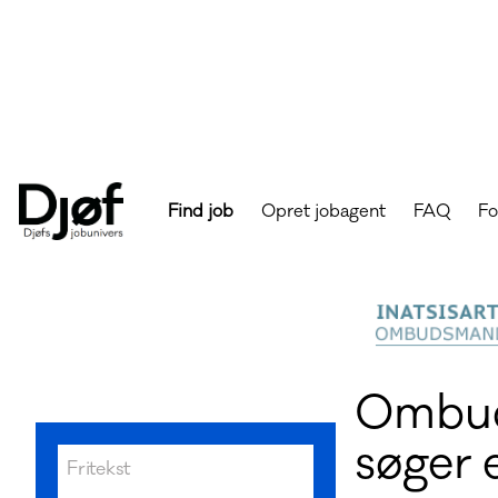
Find job
Opret jobagent
FAQ
Fo
Djøfs
job
findes
på
Jobunivers
-
Djøfs
Ombud
jobunivers
søger 