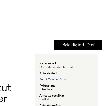
Meld dig ind i Djøf
Virksomhed
Ombudsmanden for Inatsisartut
Arbejdssted
Se på Google Maps
tut
Kviknummer
LJA-7637
er
Ansættelsesvilkår
Fuldtid
Arbejdsområde