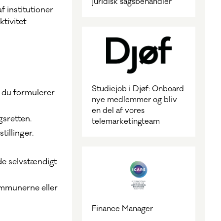
juridisk sagsbehandler
f institutioner
tivitet
Studiejob i Djøf: Onboard
 du formulerer
nye medlemmer og bliv
en del af vores
ngsretten.
telemarketingteam
tillinger.
de selvstændigt
kommunerne eller
Finance Manager