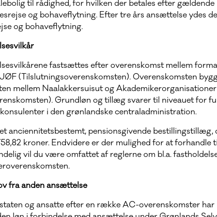
alebolig til rådighed, for hvilken der betales efter gældende 
sesrejse og bohaveflytning. Efter tre års ansættelse ydes d
ejse og bohaveflytning.
sesvilkår
lsesvilkårene fastsættes efter overenskomst mellem form
 DJØF (Tilslutningsoverenskomsten). Overenskomsten bygge
en mellem Naalakkersuisut og Akademikerorganisatione
nskomsten). Grundløn og tillæg svarer til niveauet for f
konsulenter i den grønlandske centraladministration.
t anciennitetsbestemt, pensionsgivende bestillingstillæg,
58,82 kroner. Endvidere er der mulighed for at forhandle ti
Endelig vil du være omfattet af reglerne om bl.a. fastholdel
keroverenskomsten.
ov fra anden ansættelse
taten og ansatte efter en række AC-overenskomster har re
den løn i forbindelse med ansættelse under Grønlands Selv