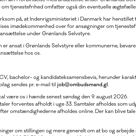
m tjenestefrihed omfatter også din eventuelle ægtefælle 
om på, at Indenrigsministeriet i Danmark har henstillet
 vises imødekommenhed over for ansøgninger om tjenestefr
 ansættelse under Grønlands Selvstyre.
en er ansat i Grønlands Selvstyre eller kommunerne, bevare
ansættelse hos os.
V, bachelor- og kandidateksamensbevis, herunder karakte
ilag sendes pr. e-mail til
job@ombudsmand.gl
.
kal være os i hænde senest søndag den 9. august 2026.
aler forventes afholdt i uge 33. Samtaler afholdes som u
efter omstændighederne afholdes online. Der kan blive ta
ninger om stillingen og mere generelt om at bo og arbejde