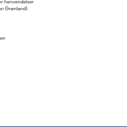
for henvendelser
an Grønland).
den