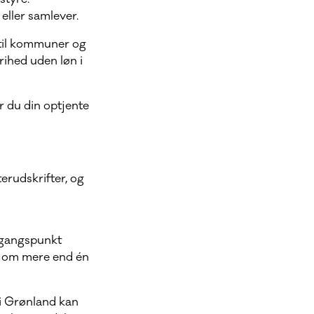
eller samlever.
 til kommuner og
ihed uden løn i
r du din optjente
rudskrifter, og
dgangspunkt
le om mere end én
 i Grønland kan