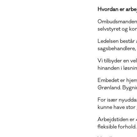
Hvordan er arbe
Ombudsmanden er 
selvstyret og ko
Ledelsen består
sagsbehandlere, 
Vi tilbyder en v
hinanden i løsni
Embedet er hjemm
Grønland. Bygnin
For især nyuddan
kunne have stor g
Arbejdstiden er 
fleksible forhold.