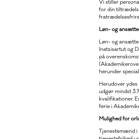
Vi stiller person
for din tiltrædel
fratrædelsesfrir
Løn- og ansættel
Løn- og ansætte
Inatsisartut og
på overenskomst
(Akademikerovere
herunder special
Herudover ydes e
udgør mindst 3.7
kvalifikationer. 
ferie i Akademi
Mulighed for orl
Tjenestemænd i s
tjenestefrihed u