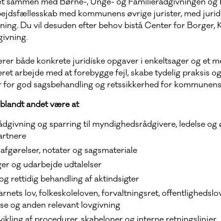
tæt sammen med Børne-, Unge- og Familierådgivningen og 
rbejdsfællesskab med kommunens øvrige jurister, med jurid
ning. Du vil desuden efter behov bistå Center for Borger, K
givning.
ærer både konkrete juridiske opgaver i enkeltsager og et m
ret arbejde med at forebygge fejl, skabe tydelig praksis og s
r for god sagsbehandling og retssikkerhed for kommunens
 blandt andet være at
rådgivning og sparring til myndighedsrådgivere, ledelse og 
artnere
e afgørelser, notater og sagsmateriale
er og udarbejde udtalelser
og rettidig behandling af aktindsigter
rnets lov, folkeskoleloven, forvaltningsret, offentlighedslov
se og anden relevant lovgivning
dvikling af procedurer, skabeloner og interne retningslinjer