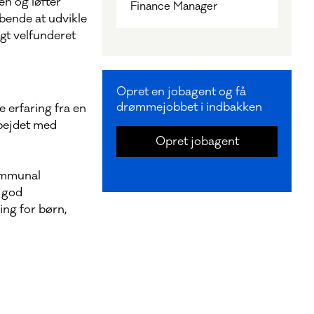
en og løfter
Finance Manager
øbende at udvikle
gt velfunderet
Opret en jobagent og få
drømmejobbet i indbakken
e erfaring fra en
rbejdet med
Opret jobagent
kommunal
, god
ing for børn,