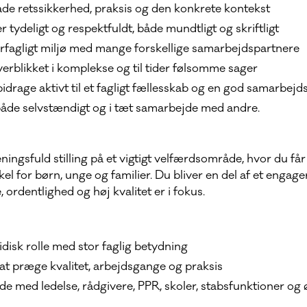
både retssikkerhed, praksis og den konkrete kontekst
tydeligt og respektfuldt, både mundtligt og skriftligt
værfagligt miljø med mange forskellige samarbejdspartnere
erblikket i komplekse og til tider følsomme sager
t bidrage aktivt til et fagligt fællesskab og en god samarbejd
både selvstændigt og i tæt samarbejde med andre.
ningsfuld stilling på et vigtigt velfærdsområde, hvor du få
kel for børn, unge og familier. Du bliver en del af et engager
ordentlighed og høj kvalitet er i fokus.
idisk rolle med stor faglig betydning
at præge kvalitet, arbejdsgange og praksis
e med ledelse, rådgivere, PPR, skoler, stabsfunktioner og 