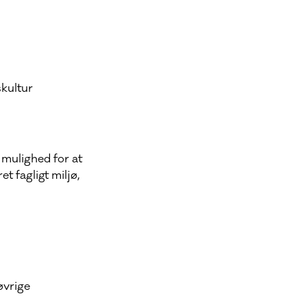
skultur
r mulighed for at
et fagligt miljø,
øvrige