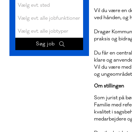
Vil du være en d
ved hånden, og h
Dragør Kommune s
praksis og bidrag
Du får en central
klare og anvende
Vil du være med t
og ungeområdet, e
Om stillingen
Som jurist på bø
Familie med refer
kvalitet i sagsb
medarbejdere og 