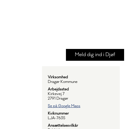
Meld dig ind i Djøf
Virksomhed
Dragør Kommune
Arbejdssted
Kirkevej 7
2791 Dragør
Se på Google Maps
Kviknummer
LJA-7635
Ansættelsesvilkår