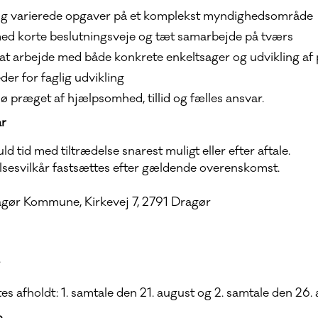
 varierede opgaver på et komplekst myndighedsområde
ed korte beslutningsveje og tæt samarbejde på tværs
at arbejde med både konkrete enkeltsager og udvikling af 
er for faglig udvikling
jø præget af hjælpsomhed, tillid og fælles ansvar.
år
uld tid med tiltrædelse snarest muligt eller efter aftale.
sesvilkår fastsættes efter gældende overenskomst.
agør Kommune, Kirkevej 7, 2791 Dragør
.
s afholdt: 1. samtale den 21. august og 2. samtale den 26. 