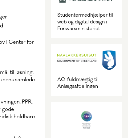
Studentermedhjælper til
ger
web og digital design i
od
Forsvarsministeriet
v i Center for
ål til løsning.
munens samlede
AC-fuldmægtig til
Anlægsafdelingen
ivningen, PPR,
r gode
uridisk holdbare