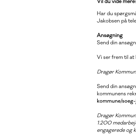
Vil du vide mere
Har du spørgsmål
Jakobsen på tele
Ansøgning
Send din ansøgni
Vi ser frem til at
Dragør Kommune e
Send din ansøgni
kommunens rekr
kommune/soeg-
Dragør Kommune 
1.200 medarbejde
engagerede og kv