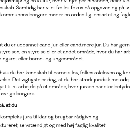
bejdsmiljø og en kultur, hvor vi hjælper hinanden, deler vid
esskab. Samtidig har vi et fælles fokus på opgaven og på l
å kommunens borgere møder en ordentlig, ensartet og fagli
, at du er uddannet cand.jur. eller cand.merc.jur. Du har gern
relsen, en styrelse eller et andet område, hvor du har a
ltningsret eller børne- og ungeområdet.
, hvis du har kendskab til barnets lov, folkeskoleloven og 
se. Det vigtigste er dog, at du har stærk juridisk metode
st til at arbejde på et område, hvor juraen har stor betydn
 øvrige borgere.
å, at du
ompleks jura til klar og brugbar rådgivning
ktureret, selvstændigt og med høj faglig kvalitet