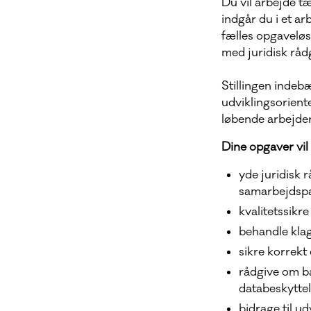
Du vil arbejde 
indgår du i et a
fælles opgaveløs
med juridisk råd
Stillingen indeb
udviklingsoriente
løbende arbejde
Dine opgaver vil
yde juridisk 
samarbejdsp
kvalitetssikr
behandle klag
sikre korrekt 
rådgive om ba
databeskyttel
bidrage til u