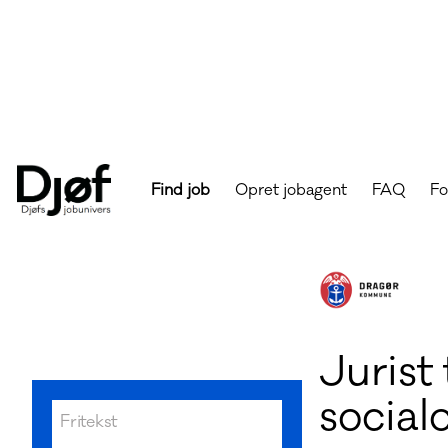
Find job
Opret jobagent
FAQ
Fo
Djøfs
job
findes
på
Jobunivers
-
Djøfs
Jurist 
jobunivers
social