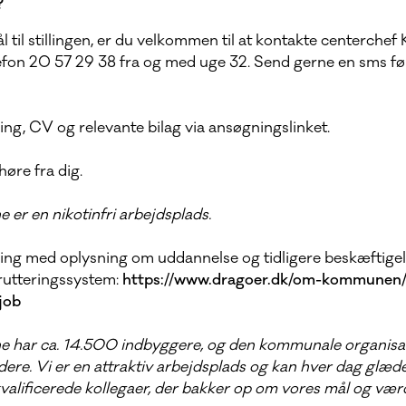
?
 til stillingen, er du velkommen til at kontakte centerchef
fon 20 57 29 38 fra og med uge 32. Send gerne en sms før
ng, CV og relevante bilag via ansøgningslinket.
 høre fra dig.
r en nikotinfri arbejdsplads.
ng med oplysning om uddannelse og tidligere beskæftigel
utteringssystem:
https://www.dragoer.dk/om-kommunen/j
job
har ca. 14.500 indbyggere, og den kommunale organisat
re. Vi er en attraktiv arbejdsplads og kan hver dag glæd
alificerede kollegaer, der bakker op om vores mål og værd