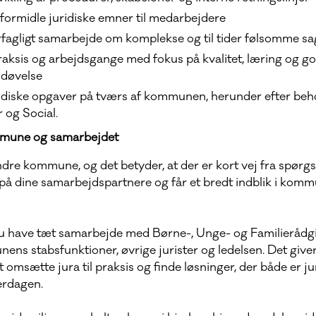
formidle juridiske emner til medarbejdere
rfagligt samarbejde om komplekse og til tider følsomme sa
raksis og arbejdsgange med fokus på kvalitet, læring og g
døvelse
idiske opgaver på tværs af kommunen, herunder efter beho
r og Social.
mune og samarbejdet
dre kommune, og det betyder, at der er kort vej fra spørgsm
å dine samarbejdspartnere og får et bredt indblik i kom
du have tæt samarbejde med Børne-, Unge- og Familierådg
ens stabsfunktioner, øvrige jurister og ledelsen. Det give
 omsætte jura til praksis og finde løsninger, der både er j
erdagen.