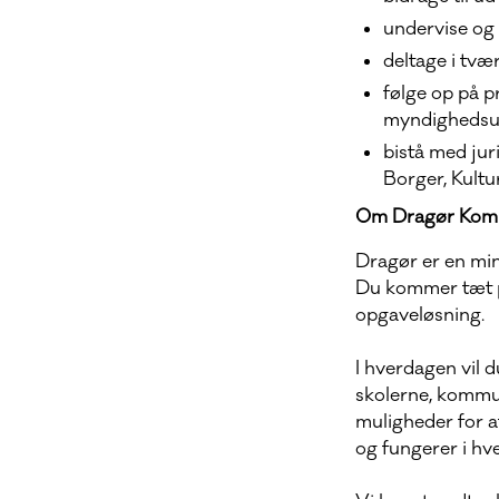
undervise og 
deltage i tvæ
følge op på p
myndighedsu
bistå med jur
Borger, Kultu
Om Dragør Kom
Dragør er en min
Du kommer tæt p
opgaveløsning.
I hverdagen vil 
skolerne, kommun
muligheder for at
og fungerer i hv