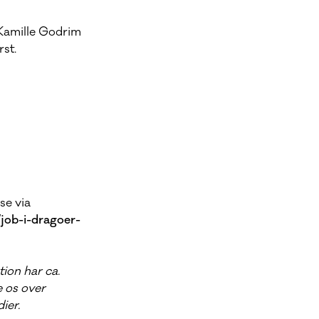
 Kamille Godrim
st.
se via
ob-i-dragoer-
ion har ca.
e os over
ier.