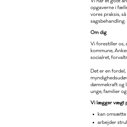
Vi har et godt ar
opgaverne i fæll
vores praksis, s
sagsbehandling.
Om dig
Vi forestiller os
kommune, Ankesty
socialret, forva
Det er en fordel
myndighedsudøvel
dømmekraft og ly
unge, familier og
Vi lægger vægt p
kan omsætte k
arbejder stru