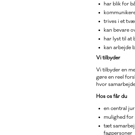
har blik for 
kommunikerer 
trives i et t
kan bevare ov
har lyst til a
kan arbejde 
Vi tilbyder
Vi tilbyder en me
gøre en reel fors
hvor samarbejde, 
Hos os får du
en central jur
mulighed for 
tæt samarbejd
fagpersoner