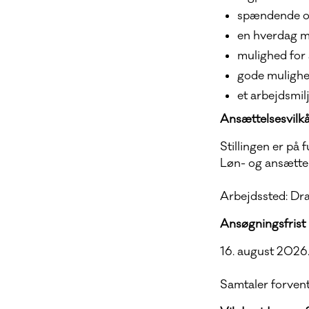
spændende og
en hverdag m
mulighed for 
gode mulighed
et arbejdsmil
Ansættelsesvilk
Stillingen er på f
Løn- og ansættel
Arbejdssted: Dr
Ansøgningsfrist
16. august 2026
Samtaler forvente