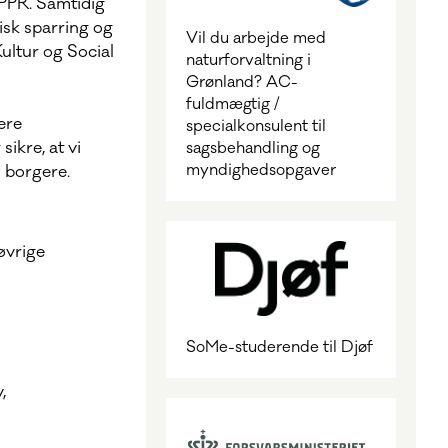
PPR. Samtidig
isk sparring og
Vil du arbejde med
ultur og Social
naturforvaltning i
Grønland? AC-
fuldmægtig /
ere
specialkonsulent til
ikre, at vi
sagsbehandling og
myndighedsopgaver
 borgere.
øvrige
SoMe-studerende til Djøf
,