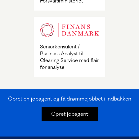
Forsvarsministeriet
Seniorkonsulent /
Business Analyst til
Clearing Service med flair
for analyse
Opret en jobagent og få drømmejobbet i indbakken
Opret jobagent